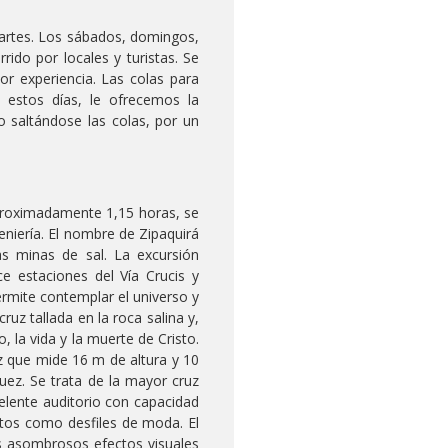
martes. Los sábados, domingos,
ido por locales y turistas. Se
or experiencia. Las colas para
 estos días, le ofrecemos la
o saltándose las colas, por un
 aproximadamente 1,15 horas, se
geniería. El nombre de Zipaquirá
cas minas de sal. La excursión
e estaciones del Vía Crucis y
ermite contemplar el universo y
ruz tallada en la roca salina y,
, la vida y la muerte de Cristo.
uz que mide 16 m de altura y 10
uez. Se trata de la mayor cruz
elente auditorio con capacidad
ntos como desfiles de moda. El
s asombrosos efectos visuales