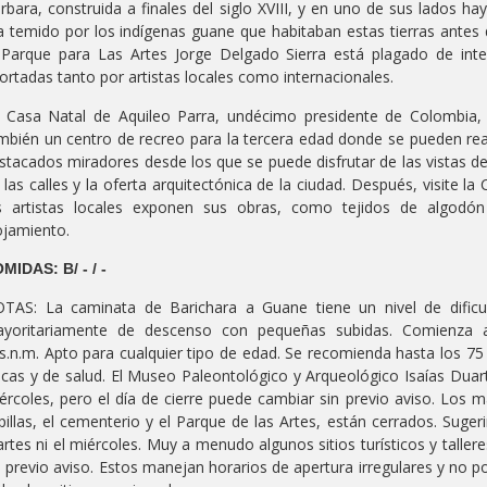
rbara, construida a finales del siglo XVIII, y en uno de sus lados h
a temido por los indígenas guane que habitaban estas tierras antes d
 Parque para Las Artes Jorge Delgado Sierra está plagado de inte
ortadas tanto por artistas locales como internacionales.
 Casa Natal de Aquileo Parra, undécimo presidente de Colombia
mbién un centro de recreo para la tercera edad donde se pueden real
stacados miradores desde los que se puede disfrutar de las vistas del
 las calles y la oferta arquitectónica de la ciudad. Después, visite l
s artistas locales exponen sus obras, como tejidos de algodón
ojamiento.
MIDAS: B/ - / -
TAS: La caminata de Barichara a Guane tiene un nivel de dific
yoritariamente de descenso con pequeñas subidas. Comienza a
s.n.m. Apto para cualquier tipo de edad. Se recomienda hasta los 7
sicas y de salud. El Museo Paleontológico y Arqueológico Isaías Duar
ércoles, pero el día de cierre puede cambiar sin previo aviso. Los ma
pillas, el cementerio y el Parque de las Artes, están cerrados. Suger
rtes ni el miércoles. Muy a menudo algunos sitios turísticos y taller
n previo aviso. Estos manejan horarios de apertura irregulares y no 