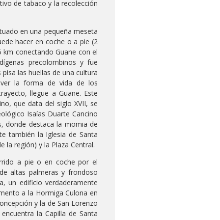
ltivo de tabaco y la recolección
 situado en una pequeña meseta
puede hacer en coche o a pie (2
 5 km conectando Guane con el
ndígenas precolombinos y fue
isa las huellas de una cultura
 ver la forma de vida de los
trayecto, llegue a Guane. Este
o, que data del siglo XVII, se
eológico Isaías Duarte Cancino
nes, donde destaca la momia de
te también la Iglesia de Santa
e la región) y la Plaza Central.
rrido a pie o en coche por el
 de altas palmeras y frondoso
ía, un edificio verdaderamente
umento a la Hormiga Culona en
Concepción y la de San Lorenzo
 encuentra la Capilla de Santa