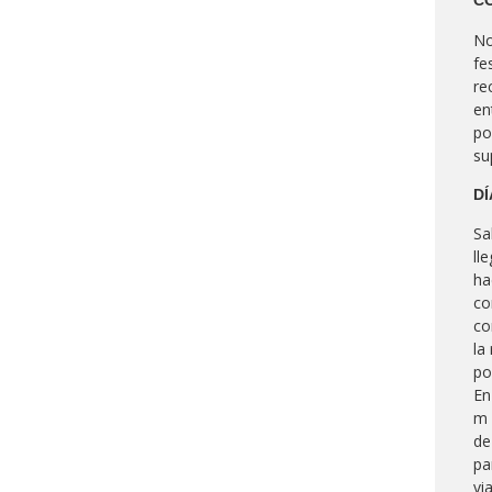
CO
No
fe
re
en
po
su
DÍ
Sa
ll
ha
co
co
la
po
En
m 
de
pa
vi