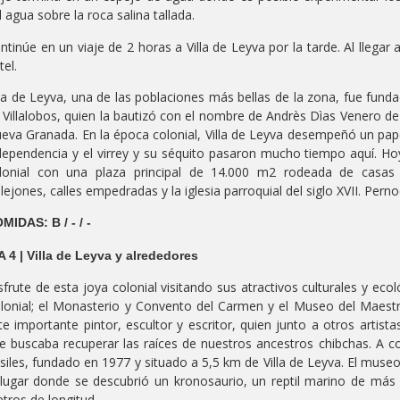
l agua sobre la roca salina tallada.
ntinúe en un viaje de 2 horas a Villa de Leyva por la tarde. Al llegar a
tel.
lla de Leyva, una de las poblaciones más bellas de la zona, fue fun
 Villalobos, quien la bautizó con el nombre de Andrès Dìas Venero de
eva Granada. En la época colonial, Villa de Leyva desempeñó un papel
dependencia y el virrey y su séquito pasaron mucho tiempo aquí. Hoy
lonial con una plaza principal de 14.000 m2 rodeada de casas 
llejones, calles empedradas y la iglesia parroquial del siglo XVII. Perno
MIDAS: B / - / -
A 4 | Villa de Leyva y alrededores
sfrute de esta joya colonial visitando sus atractivos culturales y e
lonial; el Monasterio y Convento del Carmen y el Museo del Maest
te importante pintor, escultor y escritor, quien junto a otros artis
e buscaba recuperar las raíces de nuestros ancestros chibchas. A co
siles, fundado en 1977 y situado a 5,5 km de Villa de Leyva. El mus
 lugar donde se descubrió un kronosaurio, un reptil marino de más
tros de longitud.