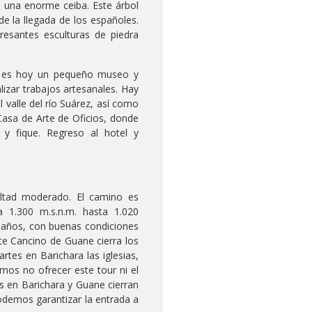
ay una enorme ceiba. Este árbol
e la llegada de los españoles.
resantes esculturas de piedra
, es hoy un pequeño museo y
izar trabajos artesanales. Hay
 valle del río Suárez, así como
a Casa de Arte de Oficios, donde
 y fique. Regreso al hotel y
ultad moderado. El camino es
 1.300 m.s.n.m. hasta 1.020
5 años, con buenas condiciones
te Cancino de Guane cierra los
rtes en Barichara las iglesias,
imos no ofrecer este tour ni el
es en Barichara y Guane cierran
podemos garantizar la entrada a