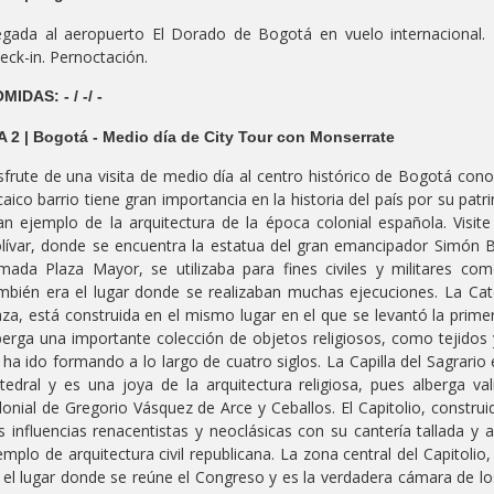
egada al aeropuerto El Dorado de Bogotá en vuelo internacional. R
eck-in. Pernoctación.
MIDAS: - / -/ -
A 2 | Bogotá - Medio día de City Tour con Monserrate
sfrute de una visita de medio día al centro histórico de Bogotá con
caico barrio tiene gran importancia en la historia del país por su pat
an ejemplo de la arquitectura de la época colonial española. Visite 
lívar, donde se encuentra la estatua del gran emancipador Simón Bo
amada Plaza Mayor, se utilizaba para fines civiles y militares c
mbién era el lugar donde se realizaban muchas ejecuciones. La Cated
aza, está construida en el mismo lugar en el que se levantó la prime
berga una importante colección de objetos religiosos, como tejidos 
 ha ido formando a lo largo de cuatro siglos. La Capilla del Sagrario 
tedral y es una joya de la arquitectura religiosa, pues alberga val
lonial de Gregorio Vásquez de Arce y Ceballos. El Capitolio, constru
s influencias renacentistas y neoclásicas con su cantería tallada y 
emplo de arquitectura civil republicana. La zona central del Capitolio
 el lugar donde se reúne el Congreso y es la verdadera cámara de los