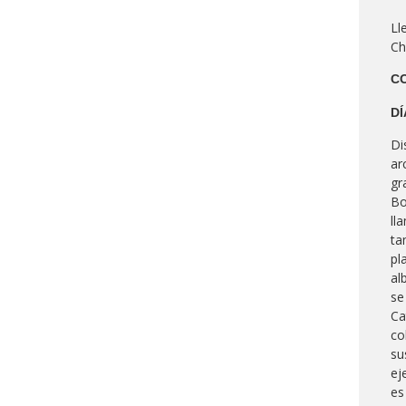
Ll
Ch
CO
DÍ
Di
ar
gr
Bo
ll
ta
pl
al
se
Ca
co
su
ej
es