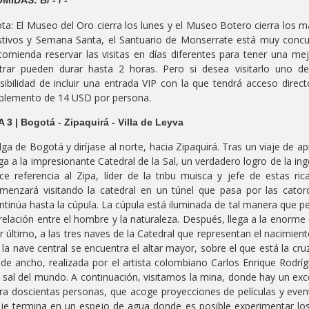
MIDAS: B/ - / -
ta: El Museo del Oro cierra los lunes y el Museo Botero cierra los 
stivos y Semana Santa, el Santuario de Monserrate está muy concurr
comienda reservar las visitas en días diferentes para tener una mej
trar pueden durar hasta 2 horas. Pero si desea visitarlo uno de
sibilidad de incluir una entrada VIP con la que tendrá acceso direct
plemento de 14 USD por persona.
A 3 | Bogotá - Zipaquirá - Villa de Leyva
lga de Bogotá y diríjase al norte, hacia Zipaquirá. Tras un viaje de
ega a la impresionante Catedral de la Sal, un verdadero logro de la in
ce referencia al Zipa, líder de la tribu muisca y jefe de estas ri
menzará visitando la catedral en un túnel que pasa por las catorc
ntinúa hasta la cúpula. La cúpula está iluminada de tal manera que p
 relación entre el hombre y la naturaleza. Después, llega a la enorme c
r último, a las tres naves de la Catedral que representan el nacimiento
 la nave central se encuentra el altar mayor, sobre el que está la cr
de ancho, realizada por el artista colombiano Carlos Enrique Rodríg
 sal del mundo. A continuación, visitamos la mina, donde hay un exc
ra doscientas personas, que acoge proyecciones de películas y eve
aje termina en un espejo de agua donde es posible experimentar lo