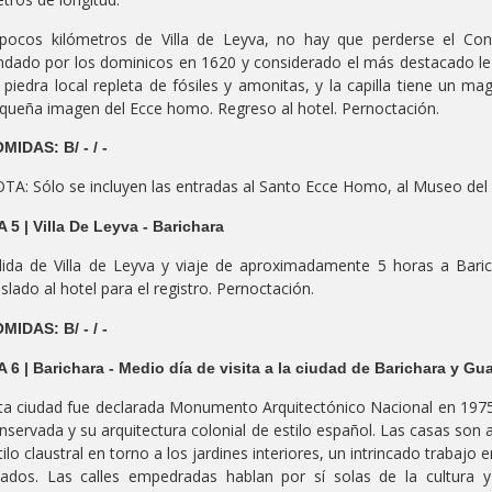
pocos kilómetros de Villa de Leyva, no hay que perderse el Co
ndado por los dominicos en 1620 y considerado el más destacado le
 piedra local repleta de fósiles y amonitas, y la capilla tiene un m
queña imagen del Ecce homo. Regreso al hotel. Pernoctación.
MIDAS: B/ - / -
TA: Sólo se incluyen las entradas al Santo Ecce Homo, al Museo del 
A 5 | Villa De Leyva - Barichara
lida de Villa de Leyva y viaje de aproximadamente 5 horas a Baric
aslado al hotel para el registro. Pernoctación.
MIDAS: B/ - / -
A 6 | Barichara - Medio día de visita a la ciudad de Barichara y Gu
ta ciudad fue declarada Monumento Arquitectónico Nacional en 1975
nservada y su arquitectura colonial de estilo español. Las casas son
tilo claustral en torno a los jardines interiores, un intrincado trabajo 
jados. Las calles empedradas hablan por sí solas de la cultura 