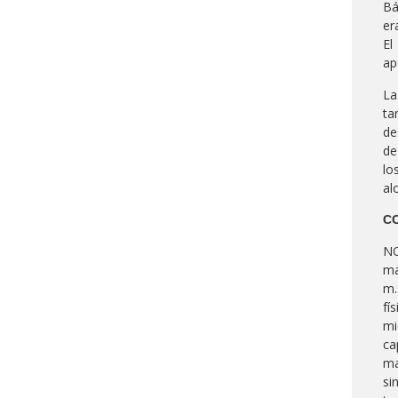
Bá
er
El
ap
La
ta
de
de
lo
al
CO
NO
ma
m.
fí
mi
ca
ma
si