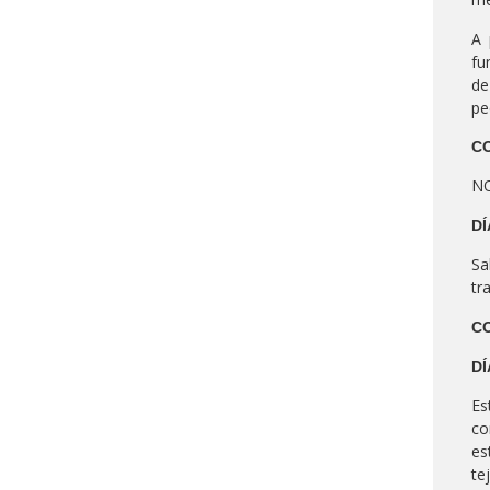
A 
fu
de
pe
CO
NO
DÍ
Sa
tr
CO
DÍ
Es
co
es
te