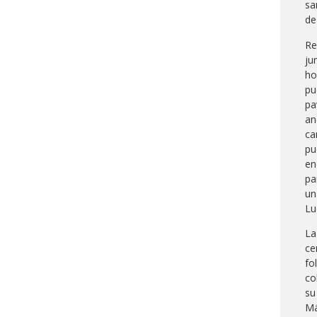
sa
de
Re
ju
ho
pu
pa
an
ca
pu
en
pa
un
Lu
La
ce
fo
co
su
Má