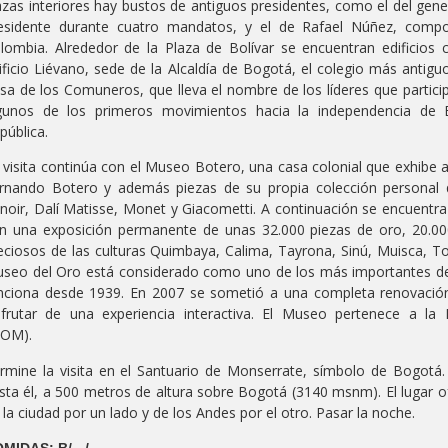
azas interiores hay bustos de antiguos presidentes, como el del ge
esidente durante cuatro mandatos, y el de Rafael Núñez, compo
lombia. Alrededor de la Plaza de Bolívar se encuentran edificios c
ificio Liévano, sede de la Alcaldía de Bogotá, el colegio más antigu
sa de los Comuneros, que lleva el nombre de los líderes que participa
gunos de los primeros movimientos hacia la independencia de 
pública.
 visita continúa con el Museo Botero, una casa colonial que exhibe a
rnando Botero y además piezas de su propia colección personal q
noir, Dalí Matisse, Monet y Giacometti. A continuación se encuentr
n una exposición permanente de unas 32.000 piezas de oro, 20.000
eciosos de las culturas Quimbaya, Calima, Tayrona, Sinú, Muisca, 
seo del Oro está considerado como uno de los más importantes de s
nciona desde 1939. En 2007 se sometió a una completa renovación 
sfrutar de una experiencia interactiva. El Museo pertenece a la
COM).
rmine la visita en el Santuario de Monserrate, símbolo de Bogotá. 
sta él, a 500 metros de altura sobre Bogotá (3140 msnm). El lugar o
 la ciudad por un lado y de los Andes por el otro. Pasar la noche.