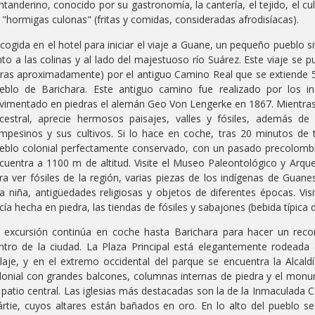
ntanderino, conocido por su gastronomía, la cantería, el tejido, el cu
 "hormigas culonas" (fritas y comidas, consideradas afrodisíacas).
cogida en el hotel para iniciar el viaje a Guane, un pequeño pueblo
nto a las colinas y al lado del majestuoso río Suárez. Este viaje se 
ras aproximadamente) por el antiguo Camino Real que se extiende
eblo de Barichara. Este antiguo camino fue realizado por los i
vimentado en piedras el alemán Geo Von Lengerke en 1867. Mientras p
cestral, aprecie hermosos paisajes, valles y fósiles, además de
mpesinos y sus cultivos. Si lo hace en coche, tras 20 minutos de 
eblo colonial perfectamente conservado, con un pasado precolombin
cuentra a 1100 m de altitud. Visite el Museo Paleontológico y Arqu
ra ver fósiles de la región, varias piezas de los indígenas de Gua
a niña, antigüedades religiosas y objetos de diferentes épocas. Visi
cía hecha en piedra, las tiendas de fósiles y sabajones (bebida típica d
 excursión continúa en coche hasta Barichara para hacer un reco
ntro de la ciudad. La Plaza Principal está elegantemente rodeada
llaje, y en el extremo occidental del parque se encuentra la Alcald
lonial con grandes balcones, columnas internas de piedra y el mon
 patio central. Las iglesias más destacadas son la de la Inmaculada 
rtie, cuyos altares están bañados en oro. En lo alto del pueblo se