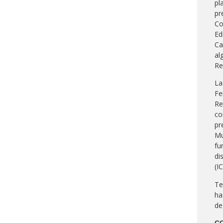
pl
pr
Co
Ed
Ca
al
Re
La
Fe
Re
co
pr
Mu
fu
di
(I
Te
ha
de