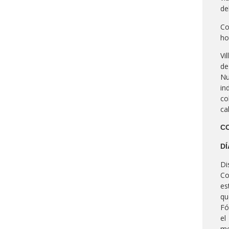
de
Co
ho
Vi
de
Nu
in
co
ca
CO
DÍ
Di
Co
es
qu
Fó
el
me