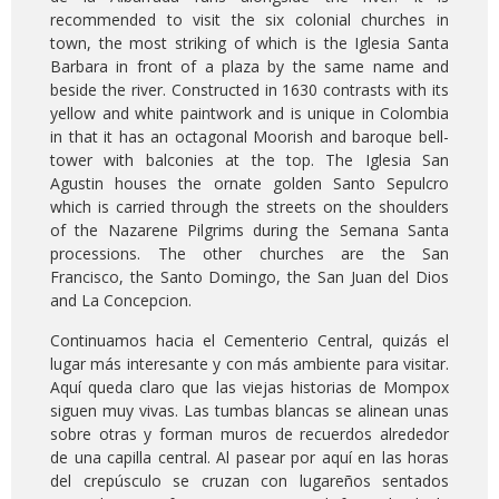
recommended to visit the six colonial churches in
town, the most striking of which is the Iglesia Santa
Barbara in front of a plaza by the same name and
beside the river. Constructed in 1630 contrasts with its
yellow and white paintwork and is unique in Colombia
in that it has an octagonal Moorish and baroque bell-
tower with balconies at the top. The Iglesia San
Agustin houses the ornate golden Santo Sepulcro
which is carried through the streets on the shoulders
of the Nazarene Pilgrims during the Semana Santa
processions. The other churches are the San
Francisco, the Santo Domingo, the San Juan del Dios
and La Concepcion.
Continuamos hacia el Cementerio Central, quizás el
lugar más interesante y con más ambiente para visitar.
Aquí queda claro que las viejas historias de Mompox
siguen muy vivas. Las tumbas blancas se alinean unas
sobre otras y forman muros de recuerdos alrededor
de una capilla central. Al pasear por aquí en las horas
del crepúsculo se cruzan con lugareños sentados