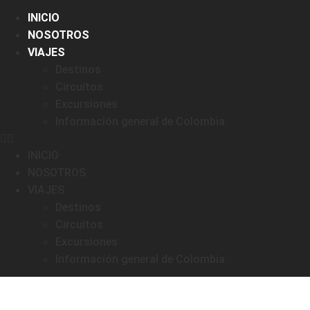
INICIO
NOSOTROS
VIAJES
Destinos
Circuitos
Excursiones
Información general de Colombia
INICIO
NOSOTROS
VIAJES
Destinos
Circuitos
Excursiones
Información general de Colombia