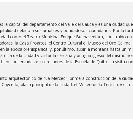
I
s la capital del departamento del Valle del Cauca y es una ciudad que
pitalidad debido a sus amables y bondadosos ciudadanos. Por la tarde
ciudad como el Teatro Municipal Enrique Buenaventura, construido en e
adores; la Casa Proartes; el Centro Cultural el Museo del Oro Calima,
la época prehispánica; y, por último, subir la montaña hasta un mira
mica de la ciudad y visitar la cercana y antigua iglesia del mismo no
ien conservadas e interesantes de la Escuela de Quito. La visita cont
unto arquitectónico de "La Merced", primera construcción de la ciudad
e Caycedo, plaza principal de la ciudad; el Museo de la Tertulia; y el